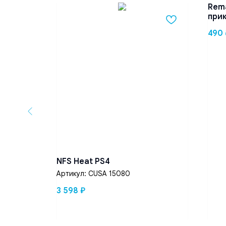
Rem
при
490
st Crown
NFS Heat PS4
Артикул:
CUSA 15080
3 598
₽