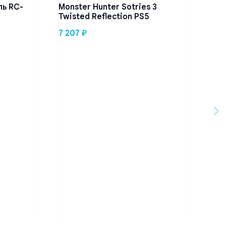
ь RC-
Monster Hunter Sotries 3
Dua
Twisted Reflection PS5
1 8
7 207
₽
Нет