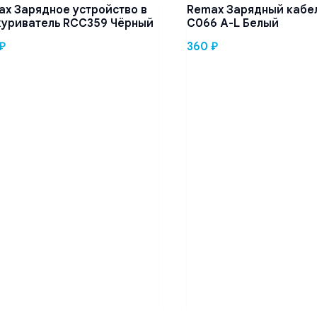
ax Зарядное устройство в
Remax Зарядный кабел
куриватель RCC359 Чёрный
C066 A-L Белый
₽
360
₽