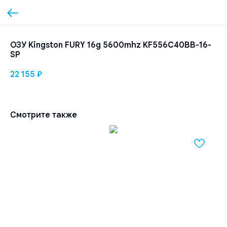
ОЗУ Kingston FURY 16g 5600mhz KF556C40BB-16-
SP
22 155
₽
Смотрите также
ОЗ
B
19