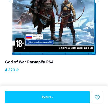
God of War Рагнарёк PS4
Bo
4 320
₽
5 
Купить