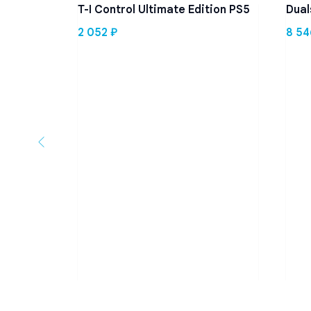
T-I Control Ultimate Edition PS5
Dual
2 052
₽
8 54