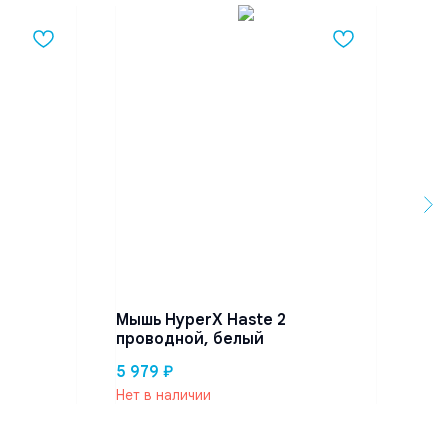
T-I
PS4
1 74
Мышь HyperX Haste 2
проводной, белый
5 979
₽
Нет в наличии