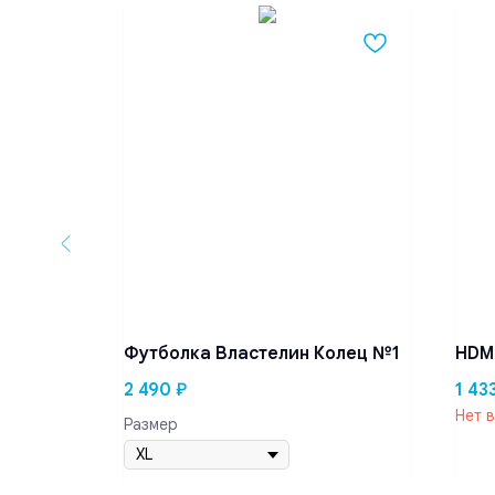
ь RC-
Футболка Властелин Колец №1
HDMI
2 490
₽
1 43
Нет 
Размер