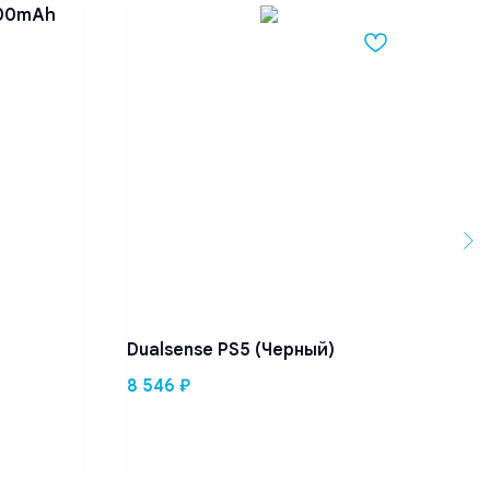
000mAh
Dualsense PS5 (Черный)
Одн
8 546
₽
3 0