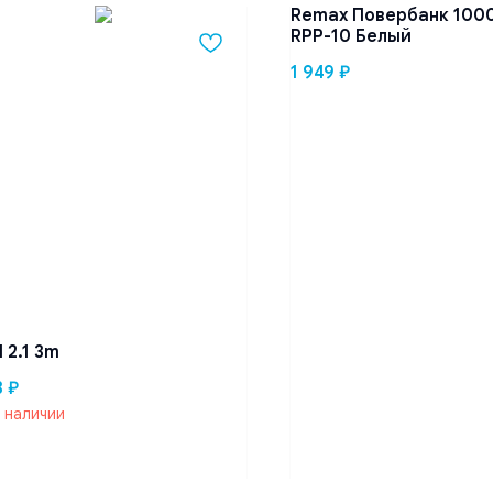
Remax Повербанк 10
RPP-10 Белый
1 949
₽
 2.1 3m
3
₽
в наличии