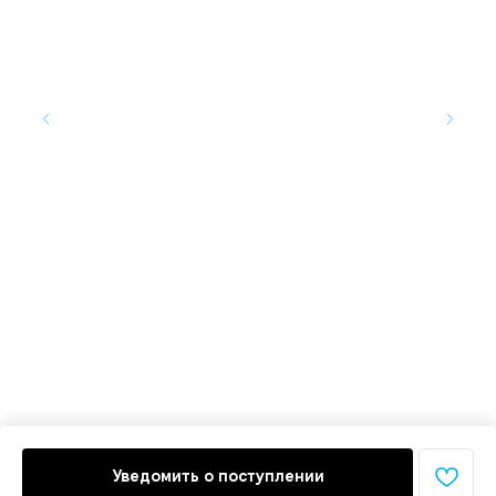
Ме
2 
Не
Ра
Уведомить о поступлении