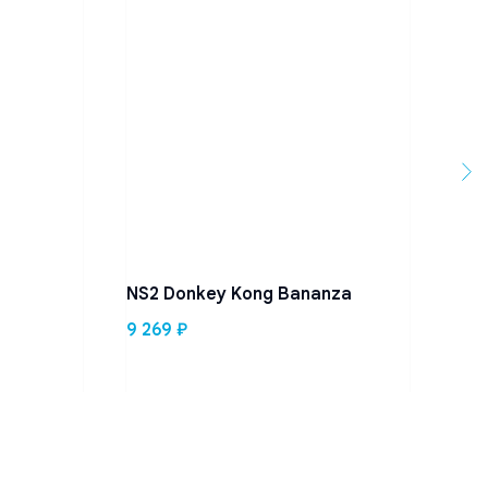
NS2 Donkey Kong Bananza
9 269
₽