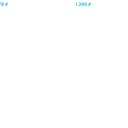
78
₽
1 290
₽