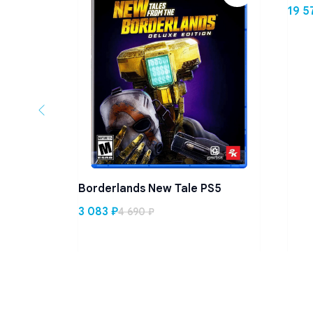
19 5
Borderlands New Tale PS5
3 083
₽
4 690
₽