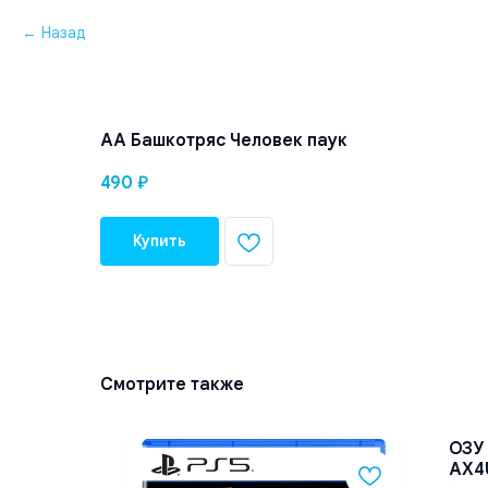
Назад
АА Башкотряс Человек паук
490
₽
Купить
Смотрите также
on dc
ОЗУ
AX4