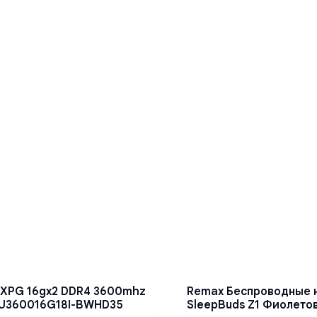
 XPG 16gx2 DDR4 3600mhz
Remax Беспроводные 
U360016G18I-BWHD35
SleepBuds Z1 Фиолето