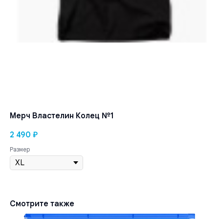
Мерч Властелин Колец №1
2 490
₽
Размер
Смотрите также
Re