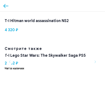
T-I Hitman world assassination NS2
4 320
₽
Смотрите также
T-I Lego Star Wars: The Skywalker Saga PS5
T-
2 052
₽
1 
Нет в наличии
Нет