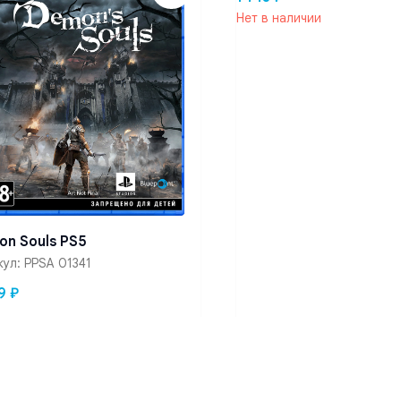
Нет в наличии
n Souls PS5
кул:
PPSA 01341
9
₽