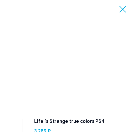
Life is Strange true colors PS4
Ков
3 289
₽
1 53