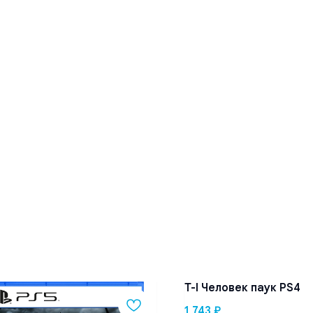
T-I Человек паук PS4
1 743
₽