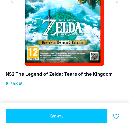
NS2 The Legend of Zelda: Tears of the Kingdom
As
8 753
₽
5 
Нет
Купить