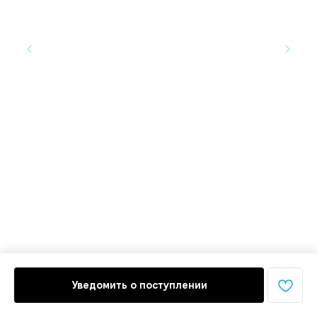
Cy
4 
Нет
Уведомить о поступлении