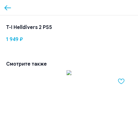
T-I Helldivers 2 PS5
1 949
₽
Смотрите также
Ca
4 
Не