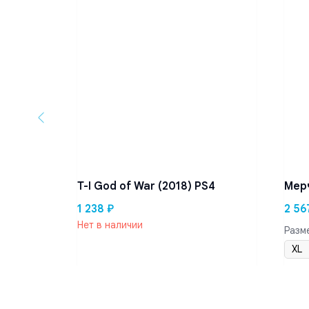
 чёрная
T-I God of War (2018) PS4
Мер
1 238
₽
2 56
Нет в наличии
Разм