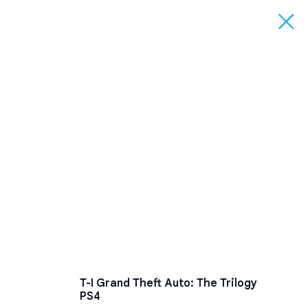
T-I Grand Theft Auto: The Trilogy
T-I
PS4
1 74