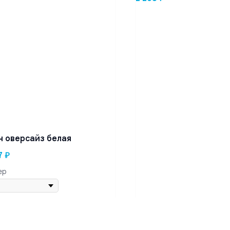
ч оверсайз белая
7
₽
ер