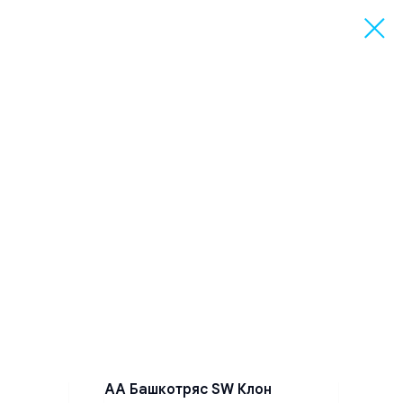
АА Башкотряс SW Клон
Под