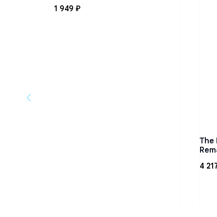
1 949
₽
The 
Rem
4 21