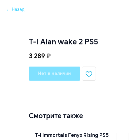
Назад
T-I Alan wake 2 PS5
3 289
₽
Нет в наличии
Смотрите также
S4
T-I Immortals Fenyx Rising PS5