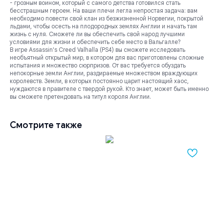
- грозным воином, который с самого детства готовился стать
бесстрашным героем. На ваши плечи легла непростая задача: вам
необходимо повести свой клан из безжизненной Норвегии, покрытой
льдами, чтобы осесть на плодородных землях Англии и начать там
жизнь с нуля. Сможете ли вы обеспечить свой народ лучшими
условиями для жизни и обеспечить себе место в Вальгалле?
В игре Assassin's Creed Valhalla (PS4) вы сможете исследовать
необъятный открытый мир, в котором для вас приготовлены сложные
испытания и множество сюрпризов. От вас требуется обуздать
непокорные земли Англии, раздираемые множеством враждующих
королевств. Земли, в которых постоянно царит настоящий хаос,
нуждаются в правителе с твердой рукой. Кто знает, может быть именно
вы сможете претендовать на титул короля Англии.
Смотрите также