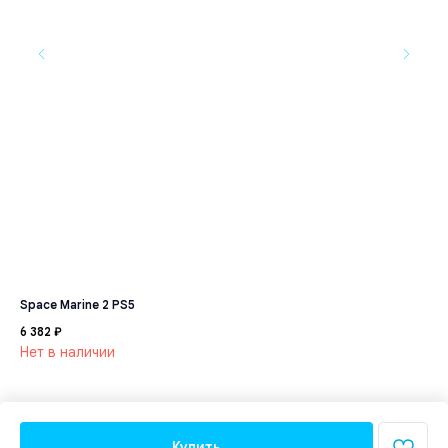
Space Marine 2 PS5
Фу
6 382
₽
2 5
Нет в наличии
Не
Ра
Купить