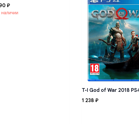
90
₽
в наличии
T-I God of War 2018 PS
1 238
₽