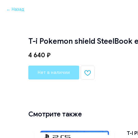
Назад
T-i Pokemon shield SteelBook e
4 640
₽
Нет в наличии
Смотрите также
T-I 